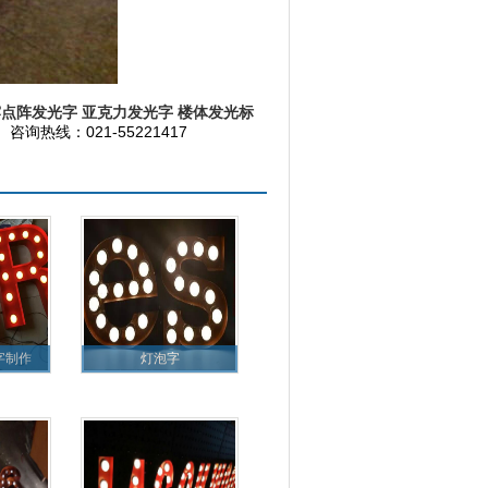
露点阵发光字
亚克力发光字
楼体发光标
询热线：021-55221417
字制作
灯泡字