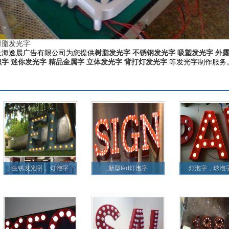
树脂发光字
上海逸晨广告有限公司为您提供
树脂发光字
不锈钢发光字
吸塑发光字
外
识字
迷你发光字
精品金属字
立体发光字
背打灯发光字
等发光字制作服务。咨
更多产品
生锈发光字， 灯泡字
新型led灯泡字
灯泡字，球泡