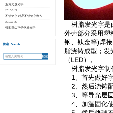
亚克力发光字
2013/3/29
不锈钢字,精品不锈钢字制作
2013/3/29
树脂发光字是由
镜面围边不锈钢发光字
外壳部分采用塑
钢、钛金等)焊
搜索 Search
脂浇铸成型；发
（LED）。
树脂发光字制
1、首先做好字
2、然后浇铸配
3、等导光层固
4、加温固化使
5、然后修理不